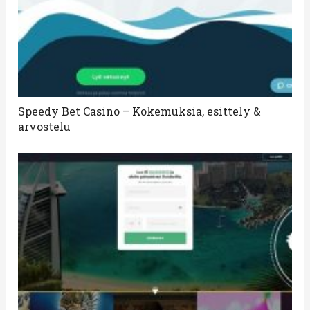
Speedy Bet Casino – Kokemuksia, esittely &
arvostelu