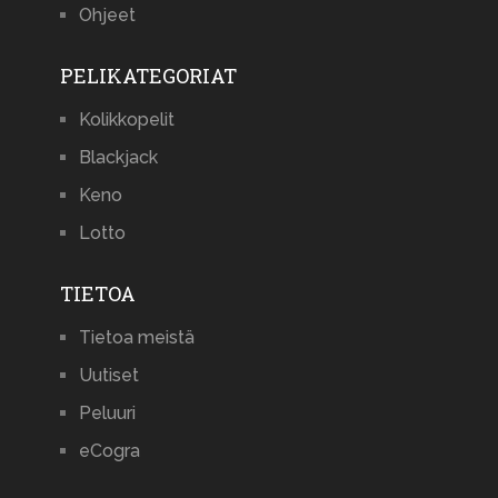
Ohjeet
PELIKATEGORIAT
Kolikkopelit
Blackjack
Keno
Lotto
TIETOA
Tietoa meistä
Uutiset
Peluuri
eCogra