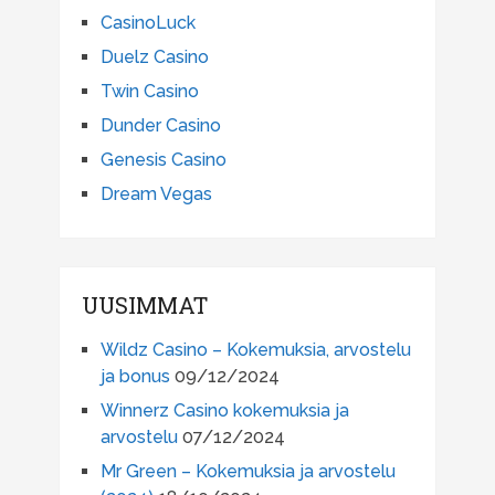
CasinoLuck
Duelz Casino
Twin Casino
Dunder Casino
Genesis Casino
Dream Vegas
UUSIMMAT
Wildz Casino – Kokemuksia, arvostelu
ja bonus
09/12/2024
Winnerz Casino kokemuksia ja
arvostelu
07/12/2024
Mr Green – Kokemuksia ja arvostelu