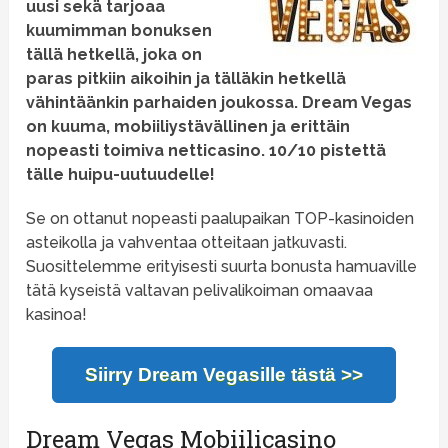
uusi sekä tarjoaa
kuumimman bonuksen
tällä hetkellä, joka on
paras pitkiin aikoihin ja tälläkin hetkellä
vähintäänkin parhaiden joukossa. Dream Vegas
on kuuma, mobiiliystävällinen ja erittäin
nopeasti toimiva netticasino. 10/10 pistettä
tälle huipu-uutuudelle!
Se on ottanut nopeasti paalupaikan TOP-kasinoiden
asteikolla ja vahventaa otteitaan jatkuvasti.
Suosittelemme erityisesti suurta bonusta hamuaville
tätä kyseistä valtavan pelivalikoiman omaavaa
kasinoa!
Siirry Dream Vegasille tästä >>
Dream Vegas Mobiilicasino