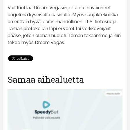
Voit luottaa Dream Vegasiin, sillä ole havainneet
ongelmia kyseisellä casinolla. Myös suojaktekniikka
on erittäin hyvä, paras mahdollinen TLS-tietosuoja.
Tämän protokollan läpi ei vorot tai verkkoveijarit
pääse, joten olehan huoleti. Tämän takaamme ja niin
tekee myös Dream Vegas.
Samaa aihealuetta