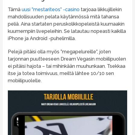
Tämä
uusi ”mestariteos” -casino
tarjoaa liikkujillekin
mahdollisuuden pelata käytännössä mitä tahansa
peliä. Aina startaten peruskolikkopeleistä kuumaakin
kuumempiin livepeleihin. Se latautau nopeasti kaikilla
iPhone ja Android -puhelimilla.
Pelejä pitäisi olla myös ”megapelureille”, joten
tarjonnan puutteeseen Dream Vegasin mobiilipuolen
ei pitäisi hajota – tai mihinkään muuhunkaan. Tsekkaa
itse ja totea toimivuus, meiltä lähtee 10/10 sen
mobiilipuolelle.