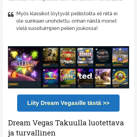
Myös klassikot löytyvät pelilistoilta eli niitä ei
ole suinkaan unohdettu, onhan näistä monet
vielä suosituimpien pelien joukossa!
Liity Dream Vegasille tästä >>
Dream Vegas Takuulla luotettava
ja turvallinen