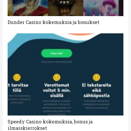
Dunder Casino kokemuksia ja bonukset
Speedy Casino kokemuksia, bonus ja
ilmaiskierrokset